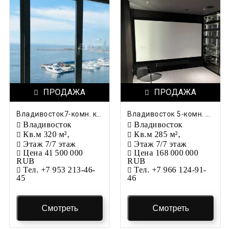
Ставропольский край
Таймырский край
Тамбовская область
Татарстан
ПРОДАЖА
ПРОДАЖА
Тверская область
Владивосток7-комн. квартира, 320 м², 7/7 этаж
Владивосток 5-комн. квартира, 285 м², 7/7 этаж
Томская область
Владивосток
Владивосток
Кв.м
320 м²,
Кв.м
285 м²,
Тульская область
Этаж
7/7 этаж
Этаж
7/7 этаж
Цена
41 500 000
Цена
168 000 000
Тыва
RUB
RUB
Тел.
+7 953 213-46-
Тел.
+7 966 124-91-
45
46
Тюменская область
Удмуртская Республика
Смотреть
Смотреть
Ульяновская область