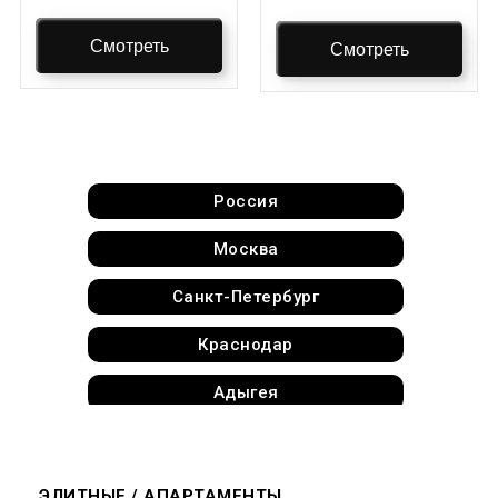
Продажа Твинхаус
Смотреть
Смотреть
Аренда Апартаменты
Аренда Элитные Квартиры
Аренда Элитные Коттеджи
Россия
Аренда Квартиры Новостройки
Москва
Аренда Квартиры Вторичные
Санкт-Петербург
Аренда Квартиры Deluxe
Краснодар
Аренда Квартиры Студии
Адыгея
Аренда Пентхаусы
Алтай
Аренда Дома
Алтайский край
ЭЛИТНЫЕ / АПАРТАМЕНТЫ