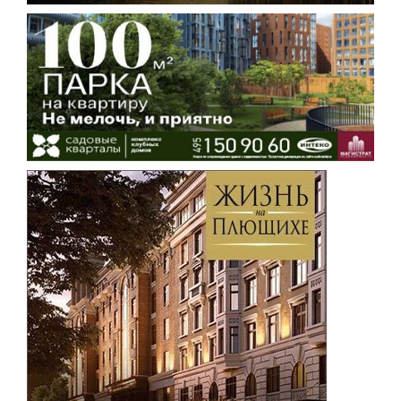
Мурманская область
Ненецкий АО
Нижегородская область
Новгородская область
Новосибирская область
Омская область
Оренбургская область
Орловская область
Пензенская область
Пермский край
Приморский край