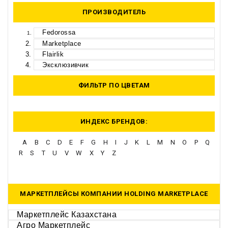
ПРОИЗВОДИТЕЛЬ
Fedorossa
Marketplace
Flairlik
Эксклюзивчик
ФИЛЬТР ПО ЦВЕТАМ
ИНДЕКС БРЕНДОВ:
A
B
C
D
E
F
G
H
I
J
K
L
M
N
O
P
Q
R
S
T
U
V
W
X
Y
Z
МАРКЕТПЛЕЙСЫ КОМПАНИИ HOLDING MARKETPLACE
Маркетплейс Казахстана
Агро Маркетплейс