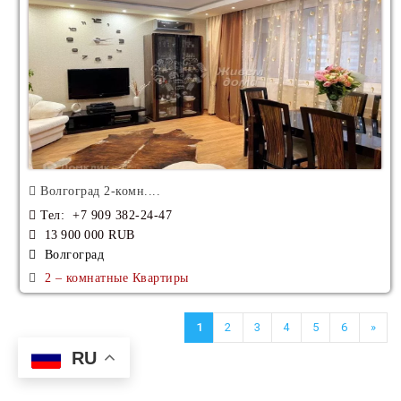
Волгоград 2-комн....
Тел
: +7 909 382-24-47
13 900 000 RUB
Волгоград
2 – комнатные Квартиры
1
2
3
4
5
6
»
RU