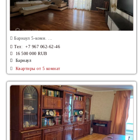
Продажа Усадьба
Продажа Фазенда
Продажа Вилетта
Барнаул 5-комн. ...
Продажа Британхаус
Тел
: +7 967 062-62-46
16 500 000 RUB
Продажа Твинхаус
Барнаул
Квартиры от 5 комнат
Аренда Апартаменты
Аренда Элитные Квартиры
Аренда Элитные Коттеджи
Аренда Квартиры Новостройки
Аренда Квартиры Вторичные
Аренда Квартиры Deluxe