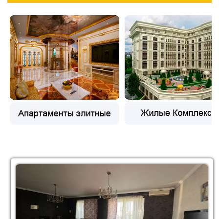
Продажа Квартиры Студии
Продажа Пентхаусы
Продажа Дома
Продажа Коттеджи
Продажа Таунхаус
Продажа Лэйнхаус
Продажа Дуплекс
Продажа Квадрохаус
Продажа Особняк
Продажа Вилла